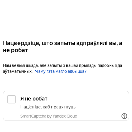
Пацвердзіце, што запыты адпраўлялі вы, а
не робат
Нам вельмі шкада, але запыты з вашай прылады падобныя да
аўтаматычных.
Чаму гэта магло адбыцца?
Я не робат
Націсніце, каб працягнуць
SmartCaptcha by Yandex Cloud