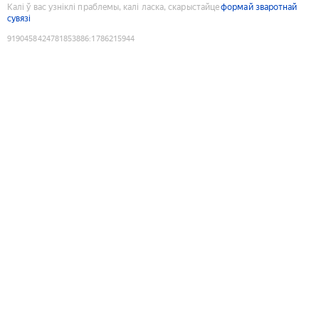
Калі ў вас узніклі праблемы, калі ласка, скарыстайце
формай зваротнай
сувязі
9190458424781853886
:
1786215944