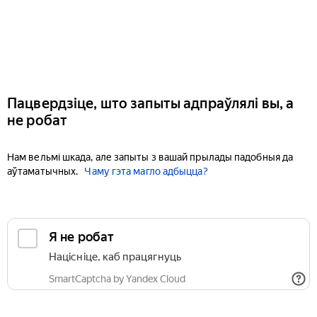
Пацвердзіце, што запыты адпраўлялі вы, а
не робат
Нам вельмі шкада, але запыты з вашай прылады падобныя да
аўтаматычных.
Чаму гэта магло адбыцца?
Я не робат
Націсніце, каб працягнуць
SmartCaptcha by Yandex Cloud