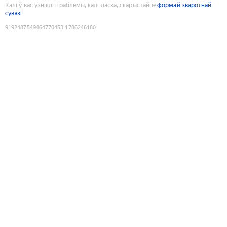
Калі ў вас узніклі праблемы, калі ласка, скарыстайце
формай зваротнай
сувязі
9192487549464770453
:
1786246180