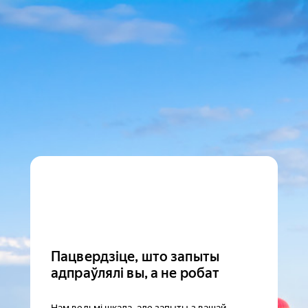
Пацвердзіце, што запыты
адпраўлялі вы, а не робат