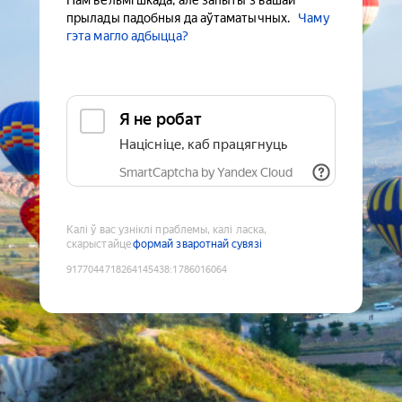
Нам вельмі шкада, але запыты з вашай
прылады падобныя да аўтаматычных.
Чаму
гэта магло адбыцца?
Я не робат
Націсніце, каб працягнуць
SmartCaptcha by Yandex Cloud
Калі ў вас узніклі праблемы, калі ласка,
скарыстайце
формай зваротнай сувязі
9177044718264145438
:
1786016064