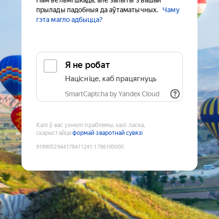
Нам вельмі шкада, але запыты з вашай
прылады падобныя да аўтаматычных.
Чаму
гэта магло адбыцца?
Я не робат
Націсніце, каб працягнуць
SmartCaptcha by Yandex Cloud
Калі ў вас узніклі праблемы, калі ласка,
скарыстайце
формай зваротнай сувязі
9189052944178411241
:
1786195000