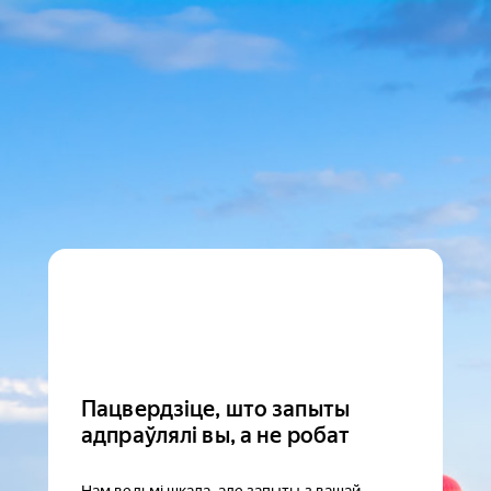
Пацвердзіце, што запыты
адпраўлялі вы, а не робат