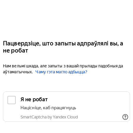
Пацвердзіце, што запыты адпраўлялі вы, а
не робат
Нам вельмі шкада, але запыты з вашай прылады падобныя да
аўтаматычных.
Чаму гэта магло адбыцца?
Я не робат
Націсніце, каб працягнуць
SmartCaptcha by Yandex Cloud