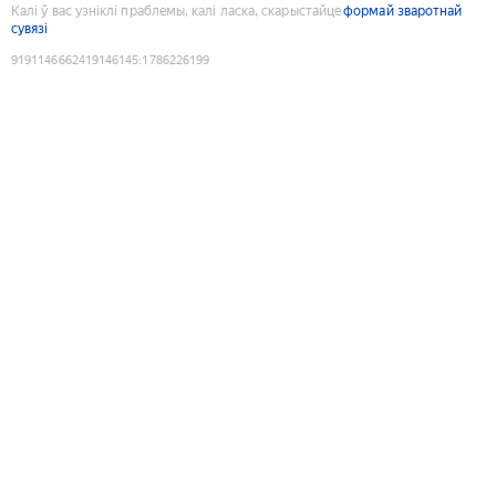
Калі ў вас узніклі праблемы, калі ласка, скарыстайце
формай зваротнай
сувязі
9191146662419146145
:
1786226199