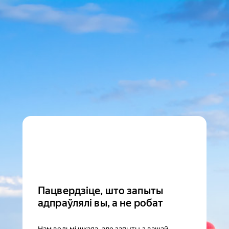
Пацвердзіце, што запыты
адпраўлялі вы, а не робат