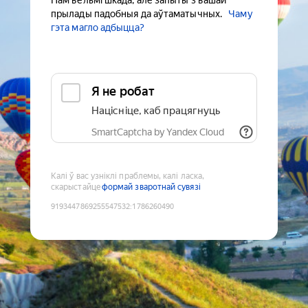
Нам вельмі шкада, але запыты з вашай
прылады падобныя да аўтаматычных.
Чаму
гэта магло адбыцца?
Я не робат
Націсніце, каб працягнуць
SmartCaptcha by Yandex Cloud
Калі ў вас узніклі праблемы, калі ласка,
скарыстайце
формай зваротнай сувязі
9193447869255547532
:
1786260490