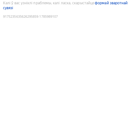
Калі ў вас узніклі праблемы, калі ласка, скарыстайце
формай зваротнай
сувязі
9175235635626295859
:
1785989107