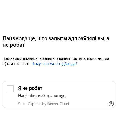
Пацвердзіце, што запыты адпраўлялі вы, а
не робат
Нам вельмі шкада, але запыты з вашай прылады падобныя да
аўтаматычных.
Чаму гэта магло адбыцца?
Я не робат
Націсніце, каб працягнуць
SmartCaptcha by Yandex Cloud