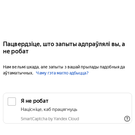
Пацвердзіце, што запыты адпраўлялі вы, а
не робат
Нам вельмі шкада, але запыты з вашай прылады падобныя да
аўтаматычных.
Чаму гэта магло адбыцца?
Я не робат
Націсніце, каб працягнуць
SmartCaptcha by Yandex Cloud