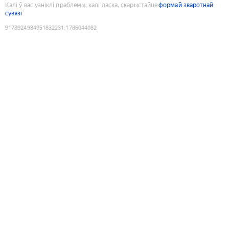
Калі ў вас узніклі праблемы, калі ласка, скарыстайце
формай зваротнай
сувязі
9178924984951832231
:
1786044082