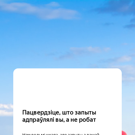
Пацвердзіце, што запыты
адпраўлялі вы, а не робат