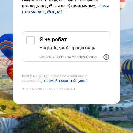
Нам вельмі шкада, але запыты з вашай
прылады падобныя да аўтаматычных.
Чаму
гэта магло адбыцца?
Я не робат
Націсніце, каб працягнуць
SmartCaptcha by Yandex Cloud
Калі ў вас узніклі праблемы, калі ласка,
скарыстайце
формай зваротнай сувязі
9181797829050518588
:
1786086891