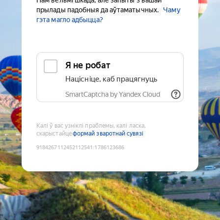
Нам вельмі шкада, але запыты з вашай
прылады падобныя да аўтаматычных.
Чаму
гэта магло адбыцца?
Я не робат
Націсніце, каб працягнуць
SmartCaptcha by Yandex Cloud
Калі ў вас узніклі праблемы, калі ласка,
скарыстайце
формай зваротнай сувязі
9184267112452112541
:
1786123686