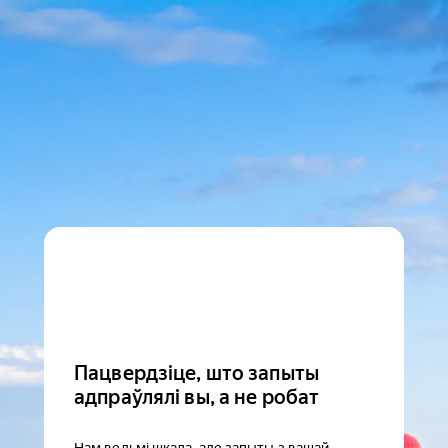
Пацвердзіце, што запыты
адпраўлялі вы, а не робат