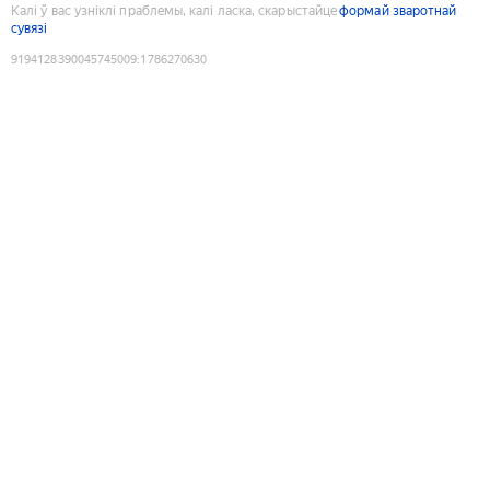
Калі ў вас узніклі праблемы, калі ласка, скарыстайце
формай зваротнай
сувязі
9194128390045745009
:
1786270630