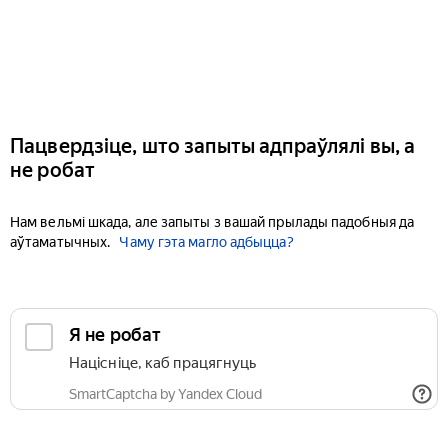
Пацвердзіце, што запыты адпраўлялі вы, а
не робат
Нам вельмі шкада, але запыты з вашай прылады падобныя да
аўтаматычных.
Чаму гэта магло адбыцца?
Я не робат
Націсніце, каб працягнуць
SmartCaptcha by Yandex Cloud