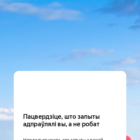
Пацвердзіце, што запыты
адпраўлялі вы, а не робат