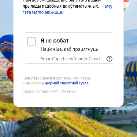
Нам вельмі шкада, але запыты з вашай
прылады падобныя да аўтаматычных.
Чаму
гэта магло адбыцца?
Я не робат
Націсніце, каб працягнуць
SmartCaptcha by Yandex Cloud
Калі ў вас узніклі праблемы, калі ласка,
скарыстайце
формай зваротнай сувязі
9189232232488552677
:
1786197672