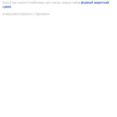
Калі ў вас узніклі праблемы, калі ласка, скарыстайце
формай зваротнай
сувязі
9199222853155834161
:
1786346544