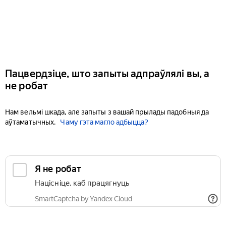
Пацвердзіце, што запыты адпраўлялі вы, а
не робат
Нам вельмі шкада, але запыты з вашай прылады падобныя да
аўтаматычных.
Чаму гэта магло адбыцца?
Я не робат
Націсніце, каб працягнуць
SmartCaptcha by Yandex Cloud