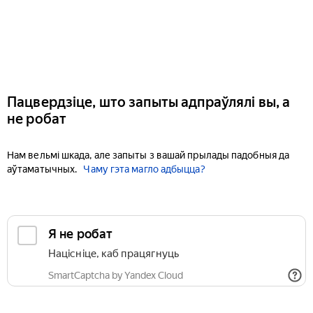
Пацвердзіце, што запыты адпраўлялі вы, а
не робат
Нам вельмі шкада, але запыты з вашай прылады падобныя да
аўтаматычных.
Чаму гэта магло адбыцца?
Я не робат
Націсніце, каб працягнуць
SmartCaptcha by Yandex Cloud