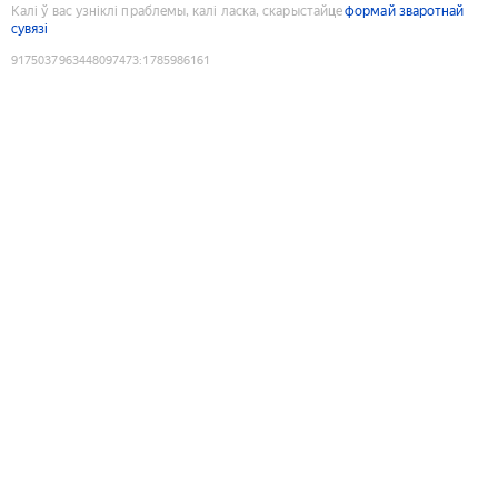
Калі ў вас узніклі праблемы, калі ласка, скарыстайце
формай зваротнай
сувязі
9175037963448097473
:
1785986161