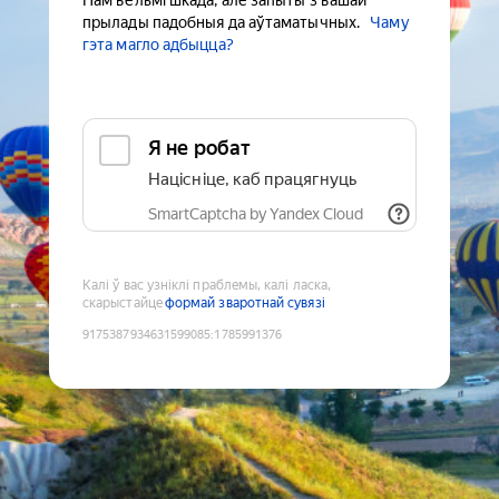
Нам вельмі шкада, але запыты з вашай
прылады падобныя да аўтаматычных.
Чаму
гэта магло адбыцца?
Я не робат
Націсніце, каб працягнуць
SmartCaptcha by Yandex Cloud
Калі ў вас узніклі праблемы, калі ласка,
скарыстайце
формай зваротнай сувязі
9175387934631599085
:
1785991376