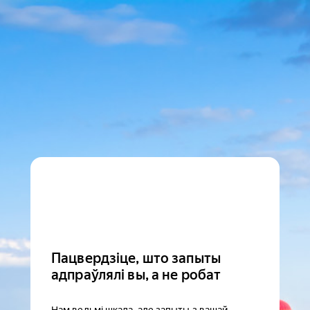
Пацвердзіце, што запыты
адпраўлялі вы, а не робат