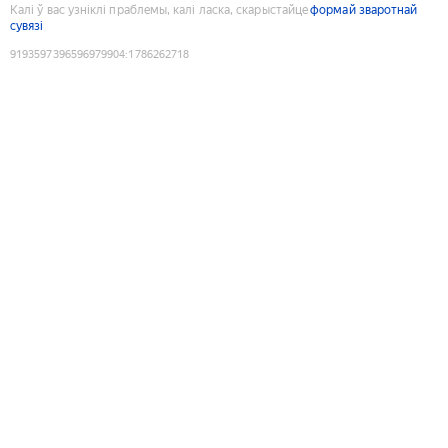
Калі ў вас узніклі праблемы, калі ласка, скарыстайце
формай зваротнай
сувязі
9193597396596979904
:
1786262718