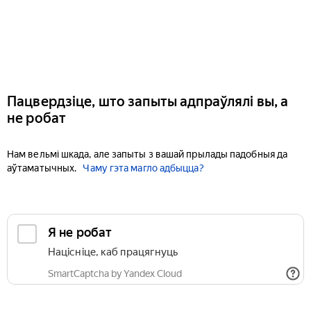
Пацвердзіце, што запыты адпраўлялі вы, а
не робат
Нам вельмі шкада, але запыты з вашай прылады падобныя да
аўтаматычных.
Чаму гэта магло адбыцца?
Я не робат
Націсніце, каб працягнуць
SmartCaptcha by Yandex Cloud