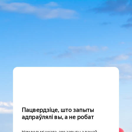
Пацвердзіце, што запыты
адпраўлялі вы, а не робат