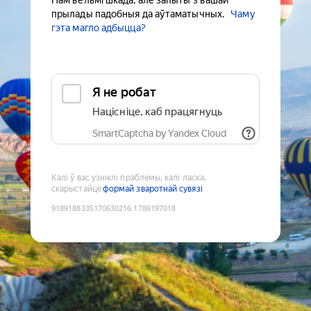
Нам вельмі шкада, але запыты з вашай
прылады падобныя да аўтаматычных.
Чаму
гэта магло адбыцца?
Я не робат
Націсніце, каб працягнуць
SmartCaptcha by Yandex Cloud
Калі ў вас узніклі праблемы, калі ласка,
скарыстайце
формай зваротнай сувязі
9189188335170630216
:
1786197018