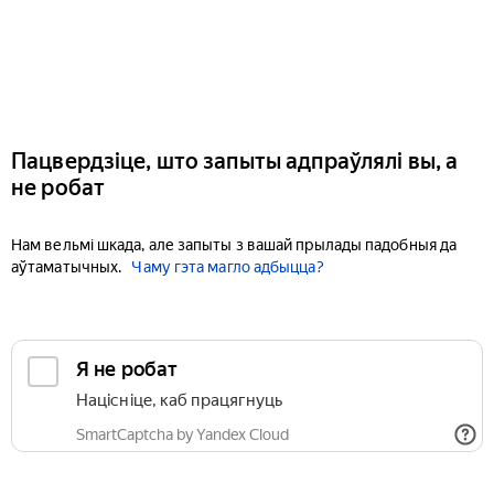
Пацвердзіце, што запыты адпраўлялі вы, а
не робат
Нам вельмі шкада, але запыты з вашай прылады падобныя да
аўтаматычных.
Чаму гэта магло адбыцца?
Я не робат
Націсніце, каб працягнуць
SmartCaptcha by Yandex Cloud