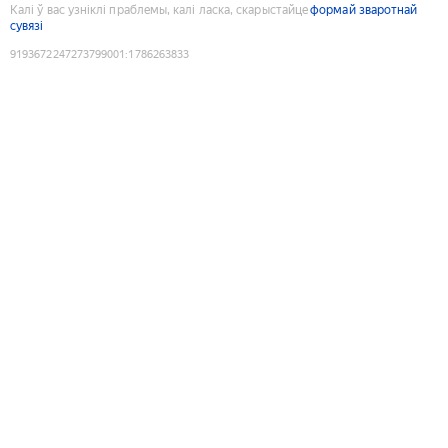
Калі ў вас узніклі праблемы, калі ласка, скарыстайце
формай зваротнай
сувязі
9193672247273799001
:
1786263833