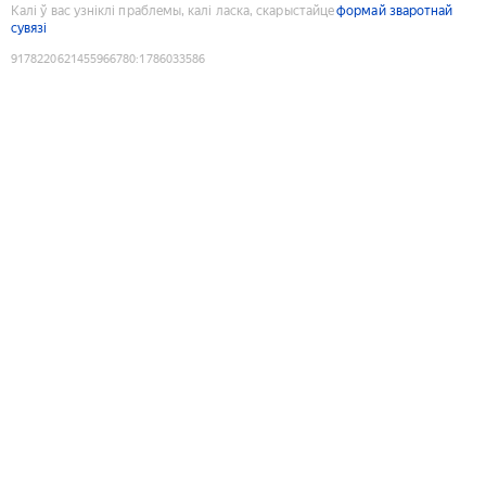
Калі ў вас узніклі праблемы, калі ласка, скарыстайце
формай зваротнай
сувязі
9178220621455966780
:
1786033586