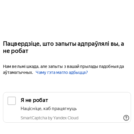
Пацвердзіце, што запыты адпраўлялі вы, а
не робат
Нам вельмі шкада, але запыты з вашай прылады падобныя да
аўтаматычных.
Чаму гэта магло адбыцца?
Я не робат
Націсніце, каб працягнуць
SmartCaptcha by Yandex Cloud