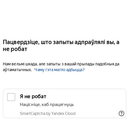
Пацвердзіце, што запыты адпраўлялі вы, а
не робат
Нам вельмі шкада, але запыты з вашай прылады падобныя да
аўтаматычных.
Чаму гэта магло адбыцца?
Я не робат
Націсніце, каб працягнуць
SmartCaptcha by Yandex Cloud