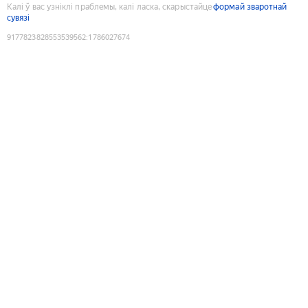
Калі ў вас узніклі праблемы, калі ласка, скарыстайце
формай зваротнай
сувязі
9177823828553539562
:
1786027674