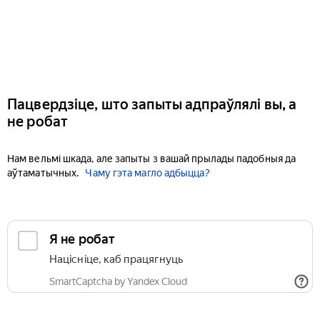
Пацвердзіце, што запыты адпраўлялі вы, а
не робат
Нам вельмі шкада, але запыты з вашай прылады падобныя да
аўтаматычных.
Чаму гэта магло адбыцца?
Я не робат
Націсніце, каб працягнуць
SmartCaptcha by Yandex Cloud