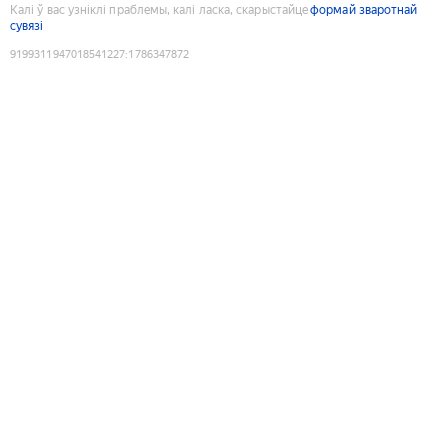
Калі ў вас узніклі праблемы, калі ласка, скарыстайце
формай зваротнай
сувязі
9199311947018541227
:
1786347872