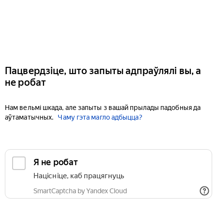
Пацвердзіце, што запыты адпраўлялі вы, а
не робат
Нам вельмі шкада, але запыты з вашай прылады падобныя да
аўтаматычных.
Чаму гэта магло адбыцца?
Я не робат
Націсніце, каб працягнуць
SmartCaptcha by Yandex Cloud