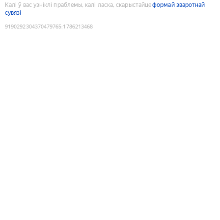
Калі ў вас узніклі праблемы, калі ласка, скарыстайце
формай зваротнай
сувязі
9190292304370479765
:
1786213468