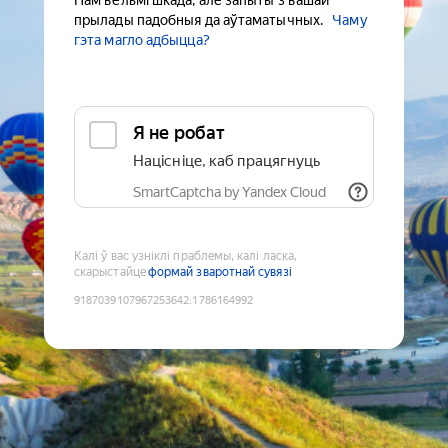
Нам вельмі шкада, але запыты з вашай
прылады падобныя да аўтаматычных.
Чаму
гэта магло адбыцца?
Я не робат
Націсніце, каб працягнуць
SmartCaptcha by Yandex Cloud
Калі ў вас узніклі праблемы, калі ласка,
скарыстайце
формай зваротнай сувязі
9187039107967253642
:
1786164992