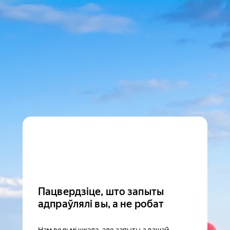
Пацвердзіце, што запыты
адпраўлялі вы, а не робат