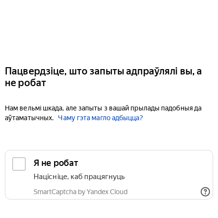
Пацвердзіце, што запыты адпраўлялі вы, а
не робат
Нам вельмі шкада, але запыты з вашай прылады падобныя да
аўтаматычных.
Чаму гэта магло адбыцца?
Я не робат
Націсніце, каб працягнуць
SmartCaptcha by Yandex Cloud