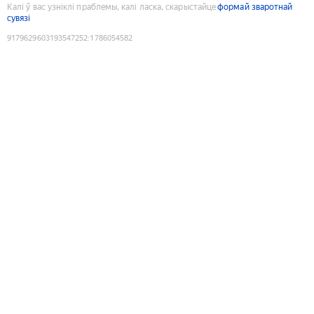
Калі ў вас узніклі праблемы, калі ласка, скарыстайце
формай зваротнай
сувязі
9179629603193547252
:
1786054582