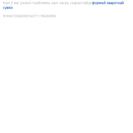
Калі ў вас узніклі праблемы, калі ласка, скарыстайце
формай зваротнай
сувязі
9193472026030016277
:
1786260850