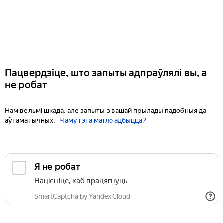
Пацвердзіце, што запыты адпраўлялі вы, а
не робат
Нам вельмі шкада, але запыты з вашай прылады падобныя да
аўтаматычных.
Чаму гэта магло адбыцца?
Я не робат
Націсніце, каб працягнуць
SmartCaptcha by Yandex Cloud