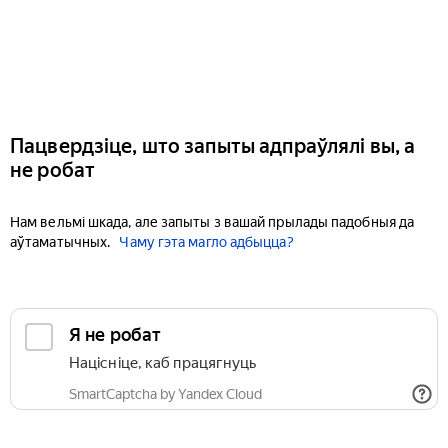
Пацвердзіце, што запыты адпраўлялі вы, а
не робат
Нам вельмі шкада, але запыты з вашай прылады падобныя да
аўтаматычных.
Чаму гэта магло адбыцца?
Я не робат
Націсніце, каб працягнуць
SmartCaptcha by Yandex Cloud