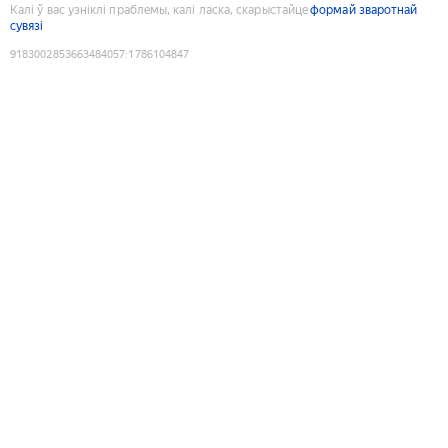
Калі ў вас узніклі праблемы, калі ласка, скарыстайце
формай зваротнай
сувязі
9183002853663484057
:
1786104847