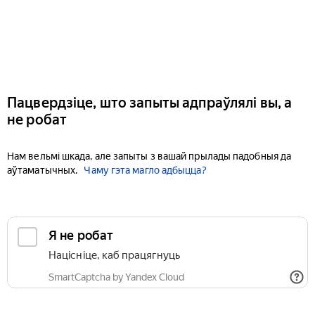
Пацвердзіце, што запыты адпраўлялі вы, а
не робат
Нам вельмі шкада, але запыты з вашай прылады падобныя да
аўтаматычных.
Чаму гэта магло адбыцца?
Я не робат
Націсніце, каб працягнуць
SmartCaptcha by Yandex Cloud