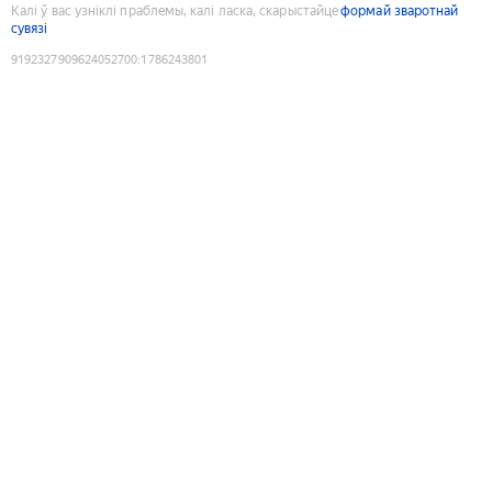
Калі ў вас узніклі праблемы, калі ласка, скарыстайце
формай зваротнай
сувязі
9192327909624052700
:
1786243801