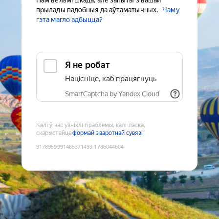
Нам вельмі шкада, але запыты з вашай
прылады падобныя да аўтаматычных.
Чаму
гэта магло адбыцца?
Я не робат
Націсніце, каб працягнуць
SmartCaptcha by Yandex Cloud
Калі ў вас узніклі праблемы, калі ласка,
скарыстайце
формай зваротнай сувязі
9178959991485371493
:
1786044604