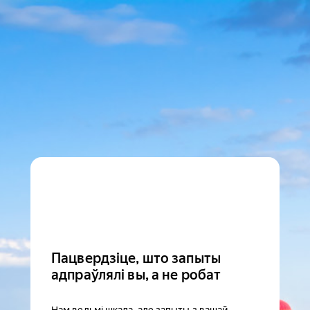
Пацвердзіце, што запыты
адпраўлялі вы, а не робат