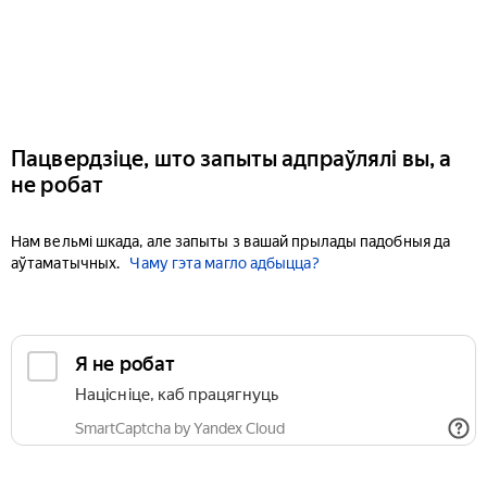
Пацвердзіце, што запыты адпраўлялі вы, а
не робат
Нам вельмі шкада, але запыты з вашай прылады падобныя да
аўтаматычных.
Чаму гэта магло адбыцца?
Я не робат
Націсніце, каб працягнуць
SmartCaptcha by Yandex Cloud