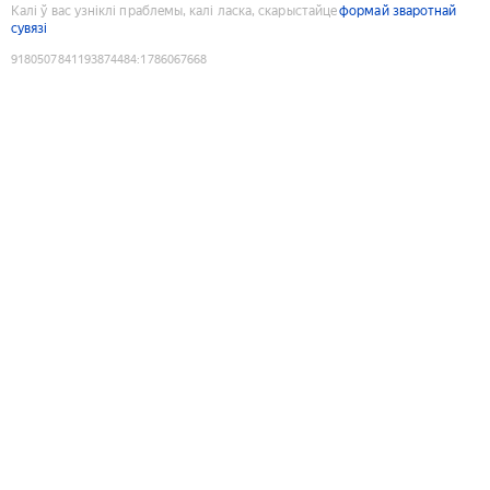
Калі ў вас узніклі праблемы, калі ласка, скарыстайце
формай зваротнай
сувязі
9180507841193874484
:
1786067668