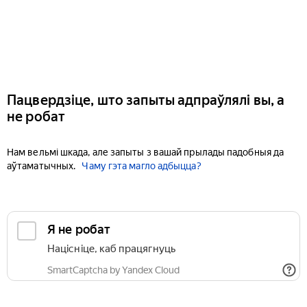
Пацвердзіце, што запыты адпраўлялі вы, а
не робат
Нам вельмі шкада, але запыты з вашай прылады падобныя да
аўтаматычных.
Чаму гэта магло адбыцца?
Я не робат
Націсніце, каб працягнуць
SmartCaptcha by Yandex Cloud