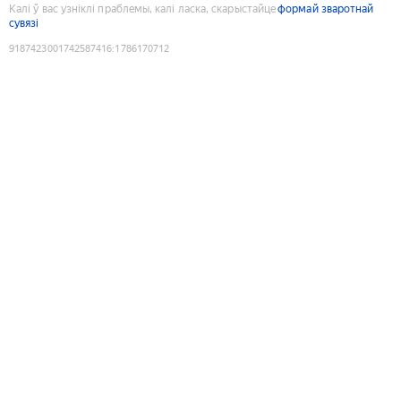
Калі ў вас узніклі праблемы, калі ласка, скарыстайце
формай зваротнай
сувязі
9187423001742587416
:
1786170712