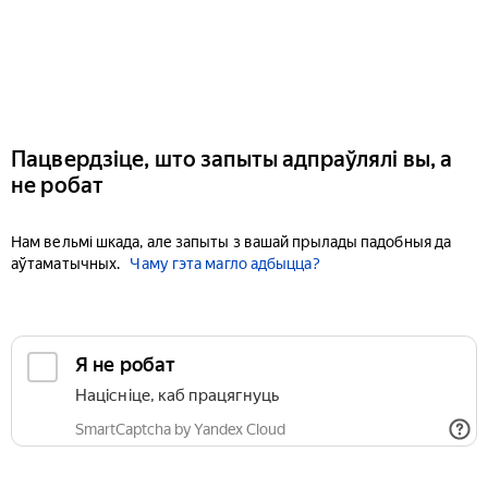
Пацвердзіце, што запыты адпраўлялі вы, а
не робат
Нам вельмі шкада, але запыты з вашай прылады падобныя да
аўтаматычных.
Чаму гэта магло адбыцца?
Я не робат
Націсніце, каб працягнуць
SmartCaptcha by Yandex Cloud