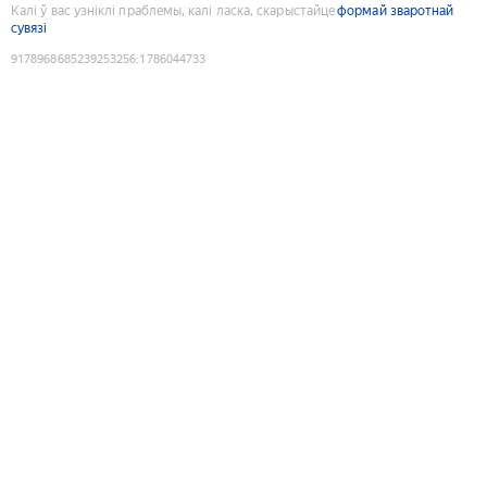
Калі ў вас узніклі праблемы, калі ласка, скарыстайце
формай зваротнай
сувязі
9178968685239253256
:
1786044733