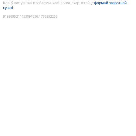
Калі ў вас узніклі праблемы, калі ласка, скарыстайце
формай зваротнай
сувязі
9192895211453091836
:
1786252255