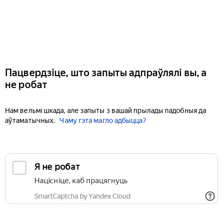
Пацвердзіце, што запыты адпраўлялі вы, а
не робат
Нам вельмі шкада, але запыты з вашай прылады падобныя да
аўтаматычных.
Чаму гэта магло адбыцца?
Я не робат
Націсніце, каб працягнуць
SmartCaptcha by Yandex Cloud