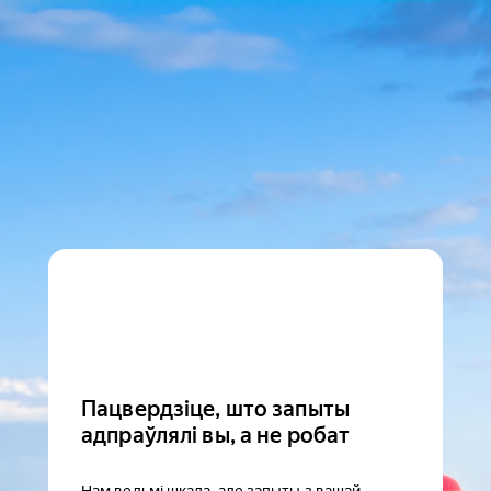
Пацвердзіце, што запыты
адпраўлялі вы, а не робат