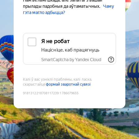
Нам вельмі шкада, але запыты з вашай
прылады падобныя да аўтаматычных.
Чаму
гэта магло адбыцца?
Я не робат
Націсніце, каб працягнуць
SmartCaptcha by Yandex Cloud
Калі ў вас узніклі праблемы, калі ласка,
скарыстайце
формай зваротнай сувязі
9181312218708117239
:
1786079655