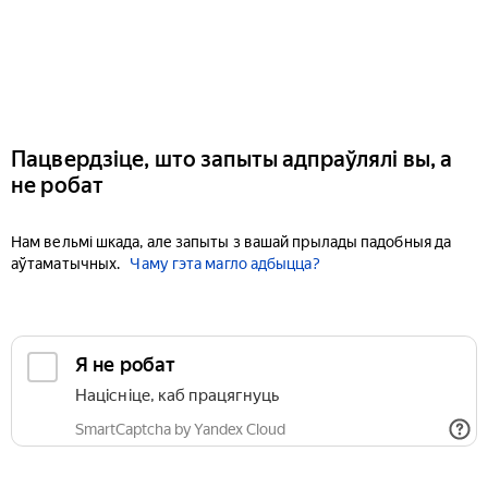
Пацвердзіце, што запыты адпраўлялі вы, а
не робат
Нам вельмі шкада, але запыты з вашай прылады падобныя да
аўтаматычных.
Чаму гэта магло адбыцца?
Я не робат
Націсніце, каб працягнуць
SmartCaptcha by Yandex Cloud