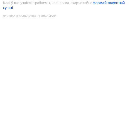
Калі ў вас узніклі праблемы, калі ласка, скарыстайце
формай зваротнай
сувязі
9193051989504621095
:
1786254591