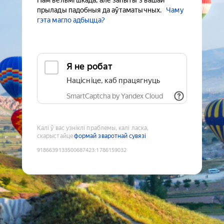
Нам вельмі шкада, але запыты з вашай
прылады падобныя да аўтаматычных.
Чаму
гэта магло адбыцца?
Я не робат
Націсніце, каб працягнуць
SmartCaptcha by Yandex Cloud
Калі ў вас узніклі праблемы, калі ласка,
скарыстайце
формай зваротнай сувязі
9186639133500687423
:
1786159032