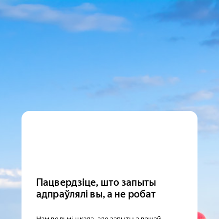
Пацвердзіце, што запыты
адпраўлялі вы, а не робат