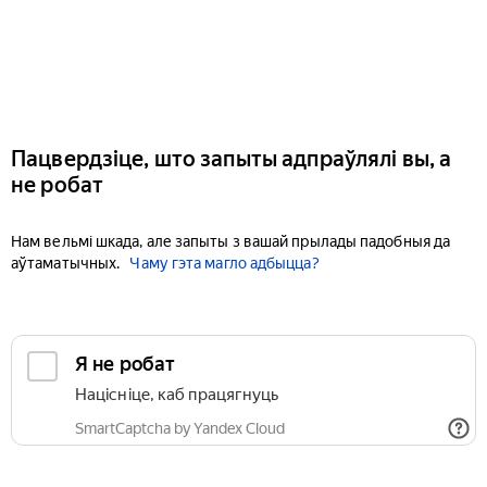
Пацвердзіце, што запыты адпраўлялі вы, а
не робат
Нам вельмі шкада, але запыты з вашай прылады падобныя да
аўтаматычных.
Чаму гэта магло адбыцца?
Я не робат
Націсніце, каб працягнуць
SmartCaptcha by Yandex Cloud