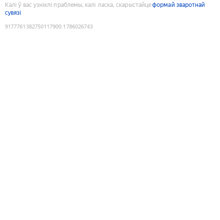
Калі ў вас узніклі праблемы, калі ласка, скарыстайце
формай зваротнай
сувязі
9177761382750117900
:
1786026743