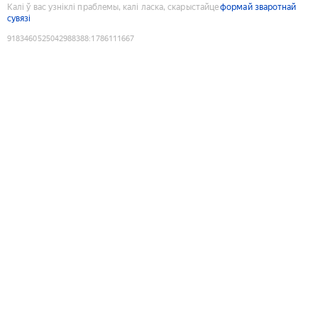
Калі ў вас узніклі праблемы, калі ласка, скарыстайце
формай зваротнай
сувязі
9183460525042988388
:
1786111667