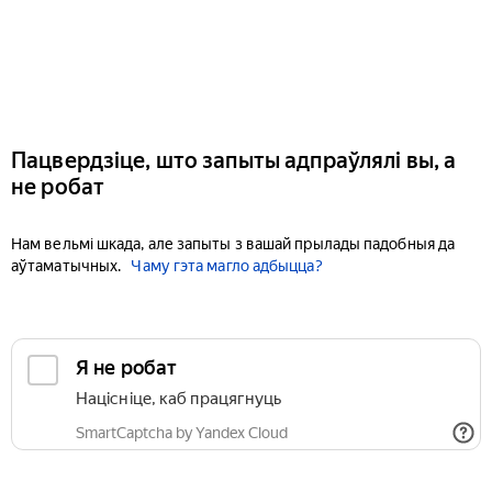
Пацвердзіце, што запыты адпраўлялі вы, а
не робат
Нам вельмі шкада, але запыты з вашай прылады падобныя да
аўтаматычных.
Чаму гэта магло адбыцца?
Я не робат
Націсніце, каб працягнуць
SmartCaptcha by Yandex Cloud