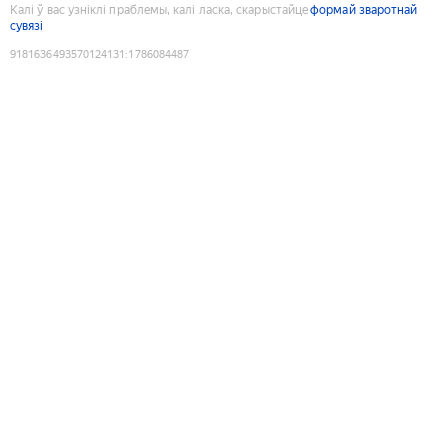
Калі ў вас узніклі праблемы, калі ласка, скарыстайце
формай зваротнай
сувязі
9181636493570124131
:
1786084487