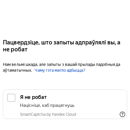
Пацвердзіце, што запыты адпраўлялі вы, а
не робат
Нам вельмі шкада, але запыты з вашай прылады падобныя да
аўтаматычных.
Чаму гэта магло адбыцца?
Я не робат
Націсніце, каб працягнуць
SmartCaptcha by Yandex Cloud