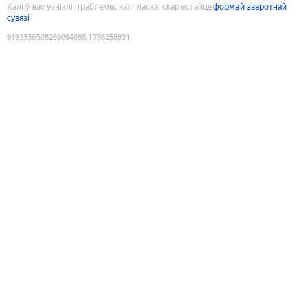
Калі ў вас узніклі праблемы, калі ласка, скарыстайце
формай зваротнай
сувязі
9193336508269094688
:
1786258831