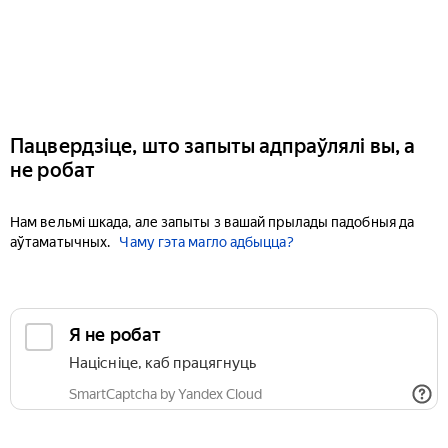
Пацвердзіце, што запыты адпраўлялі вы, а
не робат
Нам вельмі шкада, але запыты з вашай прылады падобныя да
аўтаматычных.
Чаму гэта магло адбыцца?
Я не робат
Націсніце, каб працягнуць
SmartCaptcha by Yandex Cloud