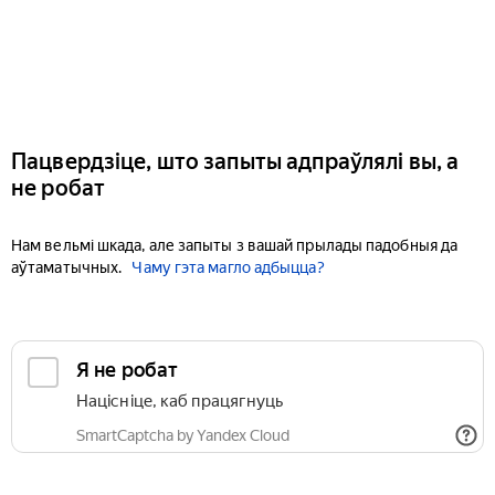
Пацвердзіце, што запыты адпраўлялі вы, а
не робат
Нам вельмі шкада, але запыты з вашай прылады падобныя да
аўтаматычных.
Чаму гэта магло адбыцца?
Я не робат
Націсніце, каб працягнуць
SmartCaptcha by Yandex Cloud