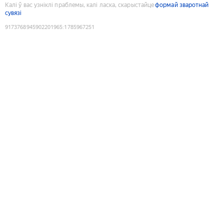
Калі ў вас узніклі праблемы, калі ласка, скарыстайце
формай зваротнай
сувязі
9173768945902201965
:
1785967251