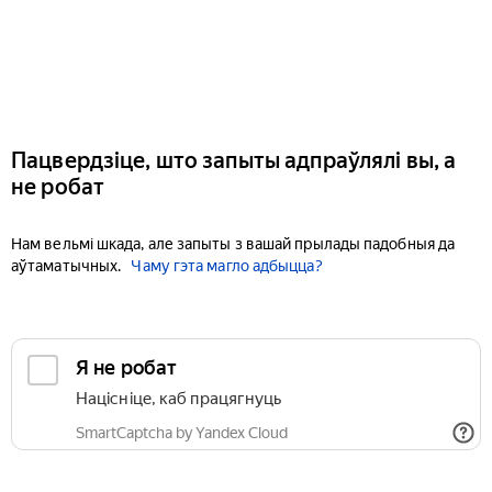
Пацвердзіце, што запыты адпраўлялі вы, а
не робат
Нам вельмі шкада, але запыты з вашай прылады падобныя да
аўтаматычных.
Чаму гэта магло адбыцца?
Я не робат
Націсніце, каб працягнуць
SmartCaptcha by Yandex Cloud