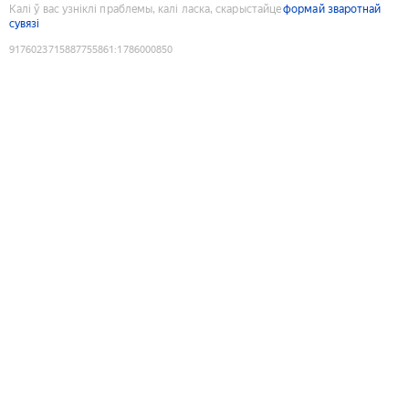
Калі ў вас узніклі праблемы, калі ласка, скарыстайце
формай зваротнай
сувязі
9176023715887755861
:
1786000850