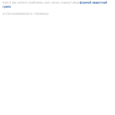
Калі ў вас узніклі праблемы, калі ласка, скарыстайце
формай зваротнай
сувязі
9173914646695653613
:
1785969422