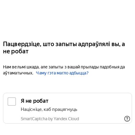
Пацвердзіце, што запыты адпраўлялі вы, а
не робат
Нам вельмі шкада, але запыты з вашай прылады падобныя да
аўтаматычных.
Чаму гэта магло адбыцца?
Я не робат
Націсніце, каб працягнуць
SmartCaptcha by Yandex Cloud