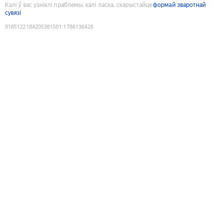
Калі ў вас узніклі праблемы, калі ласка, скарыстайце
формай зваротнай
сувязі
9185122184205381501
:
1786136428