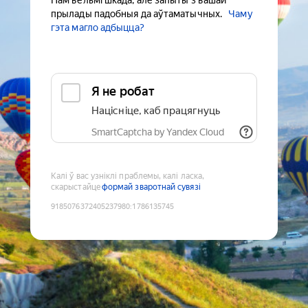
Нам вельмі шкада, але запыты з вашай
прылады падобныя да аўтаматычных.
Чаму
гэта магло адбыцца?
Я не робат
Націсніце, каб працягнуць
SmartCaptcha by Yandex Cloud
Калі ў вас узніклі праблемы, калі ласка,
скарыстайце
формай зваротнай сувязі
9185076372405237980
:
1786135745