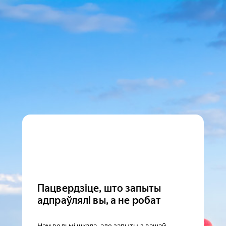
Пацвердзіце, што запыты
адпраўлялі вы, а не робат