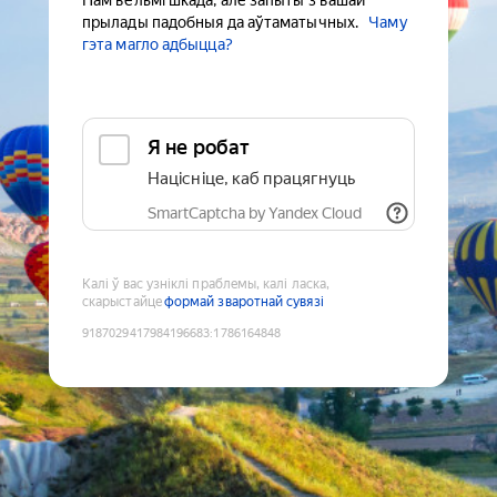
Нам вельмі шкада, але запыты з вашай
прылады падобныя да аўтаматычных.
Чаму
гэта магло адбыцца?
Я не робат
Націсніце, каб працягнуць
SmartCaptcha by Yandex Cloud
Калі ў вас узніклі праблемы, калі ласка,
скарыстайце
формай зваротнай сувязі
9187029417984196683
:
1786164848