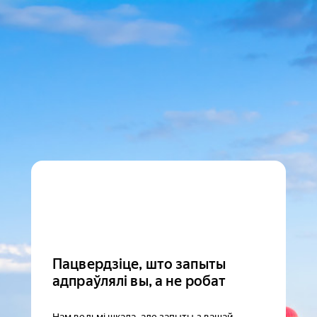
Пацвердзіце, што запыты
адпраўлялі вы, а не робат