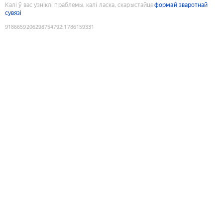
Калі ў вас узніклі праблемы, калі ласка, скарыстайце
формай зваротнай
сувязі
9186659206298754792
:
1786159331