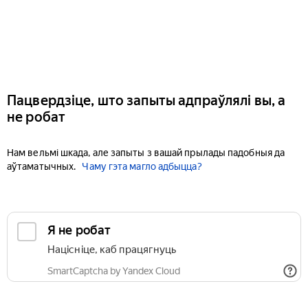
Пацвердзіце, што запыты адпраўлялі вы, а
не робат
Нам вельмі шкада, але запыты з вашай прылады падобныя да
аўтаматычных.
Чаму гэта магло адбыцца?
Я не робат
Націсніце, каб працягнуць
SmartCaptcha by Yandex Cloud