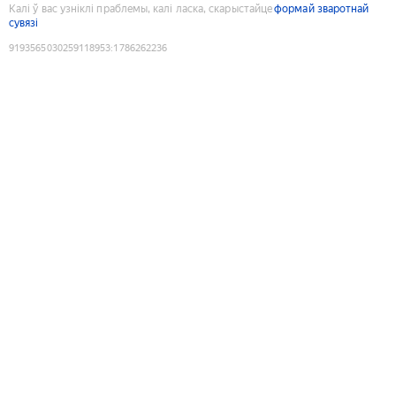
Калі ў вас узніклі праблемы, калі ласка, скарыстайце
формай зваротнай
сувязі
9193565030259118953
:
1786262236