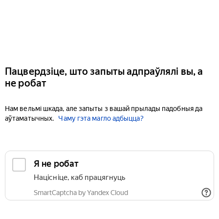
Пацвердзіце, што запыты адпраўлялі вы, а
не робат
Нам вельмі шкада, але запыты з вашай прылады падобныя да
аўтаматычных.
Чаму гэта магло адбыцца?
Я не робат
Націсніце, каб працягнуць
SmartCaptcha by Yandex Cloud