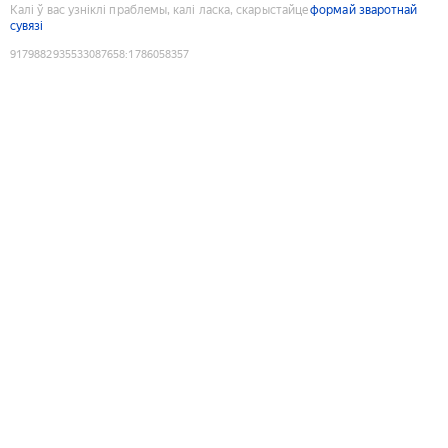
Калі ў вас узніклі праблемы, калі ласка, скарыстайце
формай зваротнай
сувязі
9179882935533087658
:
1786058357