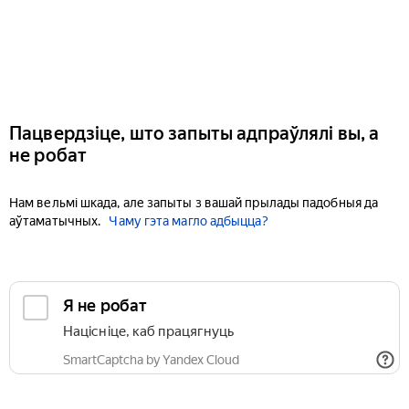
Пацвердзіце, што запыты адпраўлялі вы, а
не робат
Нам вельмі шкада, але запыты з вашай прылады падобныя да
аўтаматычных.
Чаму гэта магло адбыцца?
Я не робат
Націсніце, каб працягнуць
SmartCaptcha by Yandex Cloud