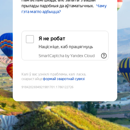
Нам вельмі шкада, але запыты з вашай
прылады падобныя да аўтаматычных.
Чаму
гэта магло адбыцца?
Я не робат
Націсніце, каб працягнуць
SmartCaptcha by Yandex Cloud
Калі ў вас узніклі праблемы, калі ласка,
скарыстайце
формай зваротнай сувязі
9184202694921981701
:
1786122726