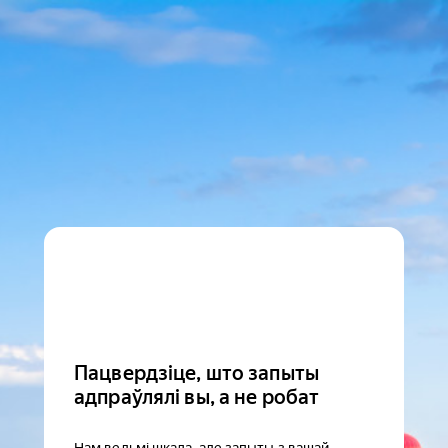
Пацвердзіце, што запыты
адпраўлялі вы, а не робат