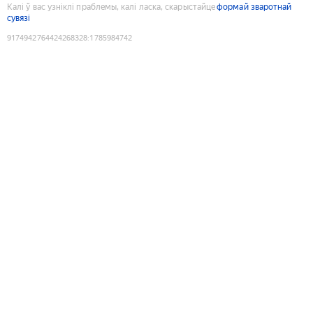
Калі ў вас узніклі праблемы, калі ласка, скарыстайце
формай зваротнай
сувязі
9174942764424268328
:
1785984742