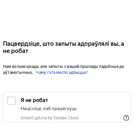
Пацвердзіце, што запыты адпраўлялі вы, а
не робат
Нам вельмі шкада, але запыты з вашай прылады падобныя да
аўтаматычных.
Чаму гэта магло адбыцца?
Я не робат
Націсніце, каб працягнуць
SmartCaptcha by Yandex Cloud